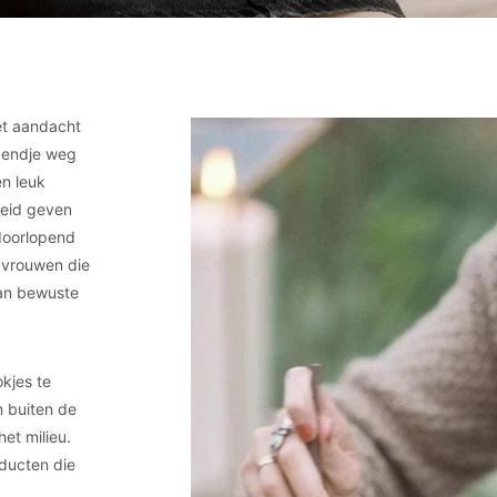
et aandacht
ekendje weg
en leuk
heid geven
 doorlopend
 vrouwen die
van bewuste
kjes te
 buiten de
et milieu.
ducten die