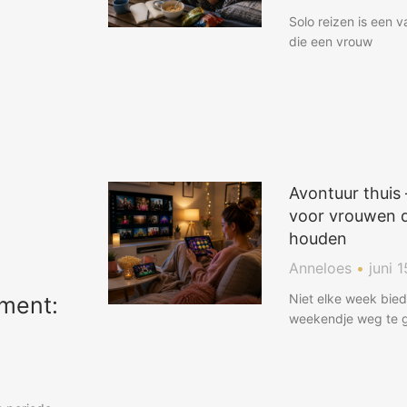
Solo reizen is een 
die een vrouw
Avontuur thuis 
voor vrouwen d
houden
Anneloes
juni 1
Niet elke week bie
ment:
weekendje weg te 