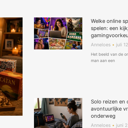
Welke online sp
spelen: een kijk
gamingvoorkeu
Anneloes
juli 1
Het beeld van de on
man aan een
Solo reizen en 
avontuurlijke 
onderweg
Anneloes
juni 